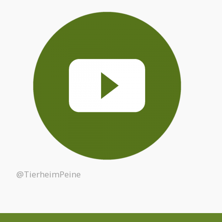
@TierheimPeine