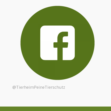
@TierheimPeineTierschutz