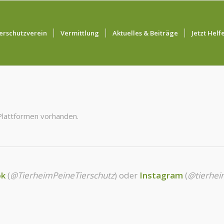
erschutzverein
Vermittlung
Aktuelles & Beiträge
Jetzt Helf
 Plattformen vorhanden.
ok
(
@TierheimPeineTierschutz
) oder
Instagram
(
@tierhei