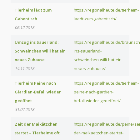
Tierheim lädt zum
https://regionalheute.de/tierheim-
Gabentisch
laedt-zum-gabentisch/
06.12.2018
Umzug ins Sauerland:
https://regionalheute.de/braunsc
Schweinchen Willi hat ein
ins-sauerland-
neues Zuhause
schweinchen-willi-hat-ein-
14.11.2018
neues-zuhause/
Tierheim Peine nach
https://regionalheute.de/tierheim-
Giardien-Befall wieder
peine-nach-giardien-
geöffnet
befall-wieder-geoeffnet/
31.07.2018
Zeit der Maikätzchen
https://regionalheute.de/peine/zei
startet – Tierheime oft
der-maikaetzchen-startet-