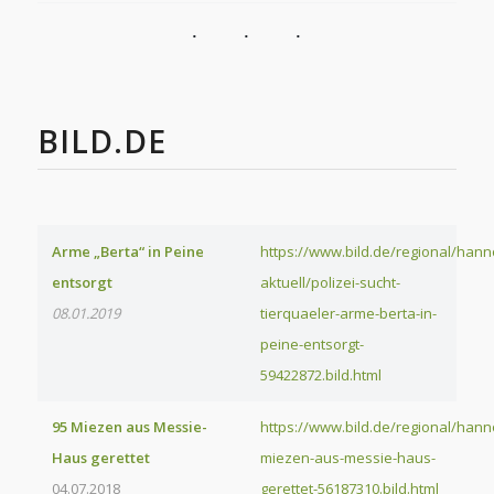
BILD.DE
Arme „Berta“ in Peine
https://www.bild.de/regional/han
entsorgt
aktuell/polizei-sucht-
08.01.2019
tierquaeler-arme-berta-in-
peine-entsorgt-
59422872.bild.html
95 Miezen aus Messie-
https://www.bild.de/regional/hanno
Haus gerettet
miezen-aus-messie-haus-
04.07.2018
gerettet-56187310.bild.html