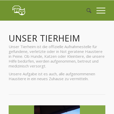
UNSER TIERHEIM
Unser Tierheim ist die offizielle Aufnahmestelle für
gefundene, verletzte oder in Not geratene Haustiere
in Peine. Ob Hunde, Katzen oder Kleintiere, die unsere
Hilfe bedürfen, werden aufgenommen, betreut und
medizinisch versorgt.
Unsere Aufgabe ist es auch, alle aufgenommenen
Haustiere in ein neues Zuhause zu vermitteln.