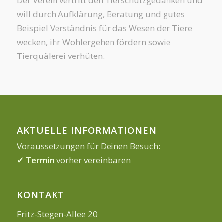
Der Verein vertritt den Tierschutzgedanken und
will durch Aufklärung, Beratung und gutes
Beispiel Verständnis für das Wesen der Tiere
wecken, ihr Wohlergehen fördern sowie
Tierquälerei verhüten.
AKTUELLE INFORMATIONEN
Voraussetzungen für Deinen Besuch:
✓ Termin
vorher vereinbaren
KONTAKT
Fritz-Stegen-Allee 20