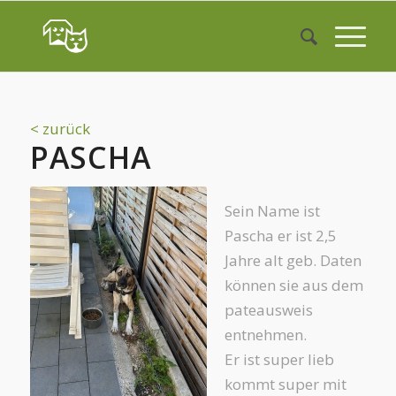
< zurück
PASCHA
Sein Name ist
Pascha er ist 2,5
Jahre alt geb. Daten
können sie aus dem
pateausweis
entnehmen.
Er ist super lieb
kommt super mit