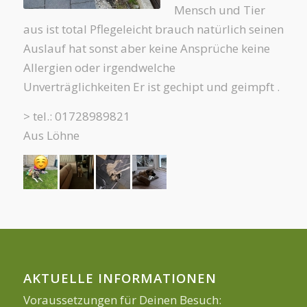
Mensch und Tier
aus ist total Pflegeleicht brauch natürlich seinen
Auslauf hat sonst aber keine Ansprüche keine
Allergien oder irgendwelche
Unverträglichkeiten Er ist gechipt und geimpft .
> tel.: 01728989821
Aus Löhne
AKTUELLE INFORMATIONEN
Voraussetzungen für Deinen Besuch: