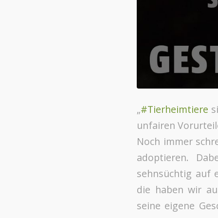
„
#Tierheimtiere
si
unfairen Vorurte
Noch immer schre
adoptieren. Dabe
sehnsüchtig auf e
die haben wir auc
seine eigene Gesc