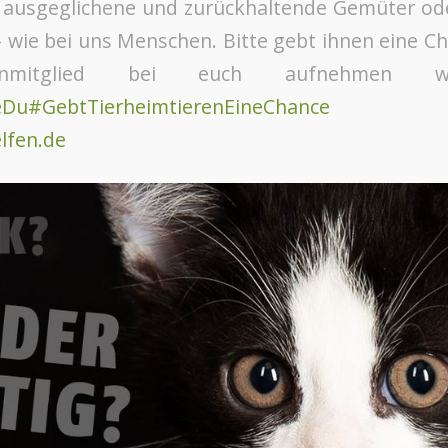
, ausgeglichene und zurückhaltende Gemüter ode
– wie bei uns Menschen. Bitte gebt ihnen eine Ch
ienmitglied bei euch aufnehmen 
eDu
#GebtTierheimtierenEineChance
lfen.de