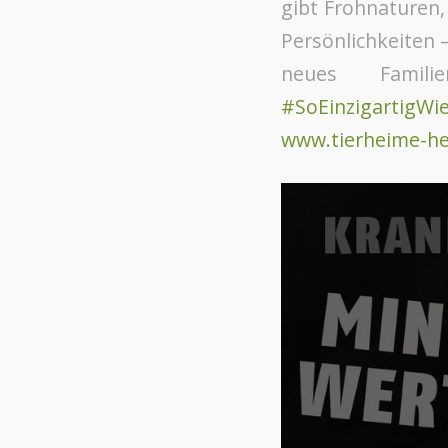
gibt Frohnaturen
Persönlichkeiten 
neues Famil
#SoEinzigartigWi
www.tierheime-he