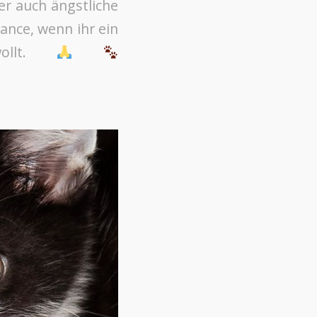
r auch ängstliche
ance, wenn ihr ein
wollt.