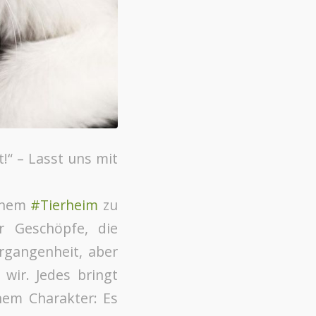
!“ – Lasst uns mit
einem
#Tierheim
zu
er Geschöpfe, die
ergangenheit, aber
 wir. Jedes bringt
enem Charakter: Es