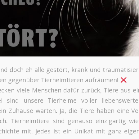
nd doch eh alle gestört, krank und traumatisiert
ilen gegenüber Tierheimtieren aufräumen!
cken viele Menschen dafür zurück, Tiere aus 
i sind unsere Tierheime voller liebenswert
in Zuhause warten. Ja, die Tiere haben eine V
h. Tierheimtiere sind genauso einzigartig wie
hichte mit, jedes ist ein Unikat mit ganz eig